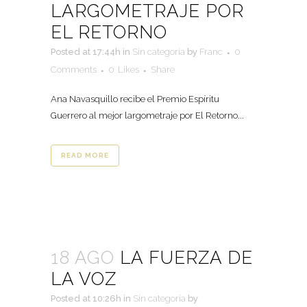
LARGOMETRAJE POR
EL RETORNO
Posted at 17:44h
in
Sin categoría
by
Franc
0
Comments
0
Likes
Share
Ana Navasquillo recibe el Premio Espíritu
Guerrero al mejor largometraje por El Retorno...
READ MORE
18 AGO
LA FUERZA DE
LA VOZ
Posted at 10:26h
in
Sin categoría
by