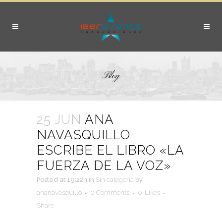
Blog
25 JUN
ANA
NAVASQUILLO
ESCRIBE EL LIBRO «LA
FUERZA DE LA VOZ»
Posted at 19:22h
in
Sin categoría
by
ananavasquillo
0 Comments
0
Likes
Share