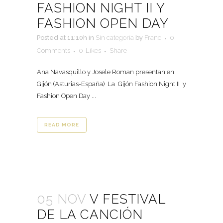
FASHION NIGHT II Y
FASHION OPEN DAY
Posted at 11:10h
in
Sin categoría
by
Franc
0
Comments
0
Likes
Share
Ana Navasquillo y Josele Roman presentan en
Gijón (Asturias-España) La Gijón Fashion Night II y
Fashion Open Day ...
READ MORE
05 NOV
V FESTIVAL
DE LA CANCIÓN