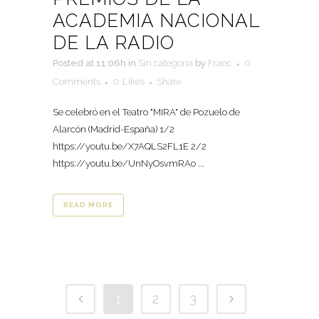
ACADEMIA NACIONAL
DE LA RADIO
Posted at 11:06h
in
Sin categoría
by
Franc
0
Comments
0
Likes
Share
Se celebró en el Teatro "MIRA" de Pozuelo de
Alarcón (Madrid-España) 1/2
https://youtu.be/X7AQLS2FL1E 2/2
https://youtu.be/UnNyOsvmRAo ...
READ MORE
1
2
3