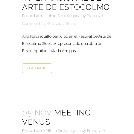
ARTE DE ESTOCOLMO
Posted at 12:20h
in
Sin categoría
by
Franc
0
Comments
0
Likes
Share
Ana Navasquillo participó en el Festival de Arte de
Estocolmo (Suecia) representado una obra de
Efraín Aguilar titulada Amigas. ...
READ MORE
05 NOV
MEETING
VENUS
Posted at 10:28h
in
Sin categoría
by
Franc
0