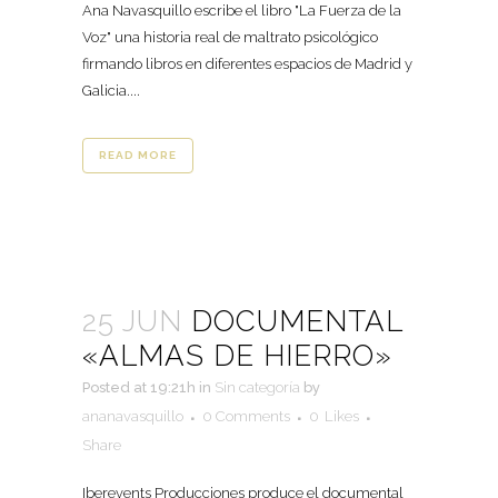
Ana Navasquillo escribe el libro "La Fuerza de la
Voz" una historia real de maltrato psicológico
firmando libros en diferentes espacios de Madrid y
Galicia....
READ MORE
25 JUN
DOCUMENTAL
«ALMAS DE HIERRO»
Posted at 19:21h
in
Sin categoría
by
ananavasquillo
0 Comments
0
Likes
Share
Iberevents Producciones produce el documental