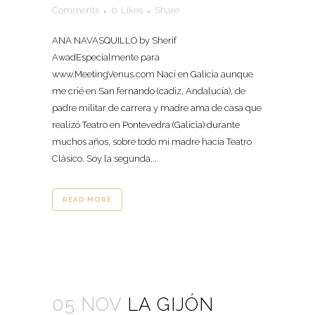
Comments
0
Likes
Share
ANA NAVASQUILLO by Sherif
AwadEspecialmente para
www.MeetingVenus.com Nací en Galicia aunque
me crié en San fernando (cadiz, Andalucía), de
padre militar de carrera y madre ama de casa que
realizó Teatro en Pontevedra (Galicia) durante
muchos años, sobre todo mi madre hacía Teatro
Clásico. Soy la segunda...
READ MORE
05 NOV
LA GIJÓN