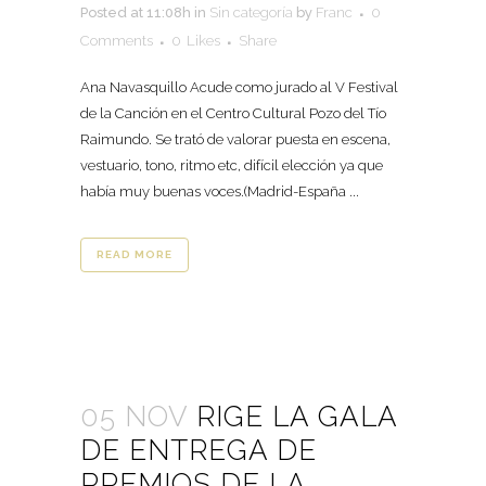
Posted at 11:08h
in
Sin categoría
by
Franc
0
Comments
0
Likes
Share
Ana Navasquillo Acude como jurado al V Festival
de la Canción en el Centro Cultural Pozo del Tío
Raimundo. Se trató de valorar puesta en escena,
vestuario, tono, ritmo etc, difícil elección ya que
había muy buenas voces.(Madrid-España ...
READ MORE
05 NOV
RIGE LA GALA
DE ENTREGA DE
PREMIOS DE LA